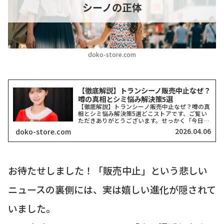
シーノの正体
doko-store.com
【徹底解説】トランシーノ販売中止なぜ？
噂の真相とシミ悩み解決策5選
【徹底解説】トランシーノ販売中止なぜ？噂の真
相とシミ悩み解決策5選どこストアです、ご覧い
ただきありがとうございます。せっかく「今日か
らシミ対策を頑張ろう！」と思ってドラッグスト
2026.04.06
doko-store.com
アへ足を運んだのに、棚が空っぽだったり、お目
当てのシリーズが見当...
お待たせしました！「販売中止」という悲しい
ニュースの裏側には、実は嬉しい進化が隠されて
いました。