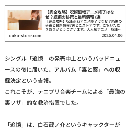
【完全攻略】呪術廻戦アニメ終了はな
ぜ？続編の秘策と最新情報7選
【完全攻略】呪術廻戦アニメ終了はなぜ？続編の
秘策と最新情報7選どこストアです、ご覧いただ
きありがとうございます。大人気アニメ「呪術廻
戦」の放送が一旦区切りを迎え、ネット上では
2026.04.06
doko-store.com
「なぜ終了したの？」「もう続きは見られない
の？」と悲しみの声が広が...
シングル「追憶」の発売中止というバッドニュ
ースの後に届いた、
アルバム「毒と薬」への収
録決定
という吉報。
これこそが、テニプリ音楽チームによる「最強の
裏ワザ」的な救済措置でした。
「追憶」は、白石蔵ノ介というキャラクターが