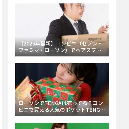
ー・内容物を詳しく調べてみた！
【2025年最新】コンビニ（セブン・
ファミマ・ローソン）でヘアスプレ
ーは売ってる？販売場所と買える種
類・値段を徹底調査！
ローソンでTENGAは売ってる？コン
ビニで買える人気のポケットTENGA
とエッグの取り扱い店舗と陳列場所
を徹底解説！