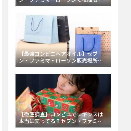
える市販薬の種類と販売店の探し方
【2025年最新】
【最強コンビニヘアオイル】セブ
ン・ファミマ・ローソン販売場所
は？今すぐ買えるおすすめ市販品を
徹底調査！
【徹底調査】コンビニでレギンスは
本当に売ってる？セブン・ファミ
マ・ローソンの取扱店舗とメーカ