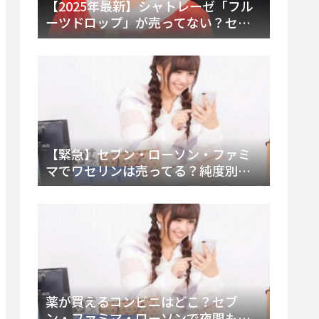
【2025年最新】シャトレーゼ「フル
ーツドロップ」が売ってない？セブ
ンでの販売終了理由と代替アイスを
徹底解説！
【緊急】セブン・ローソン・ファミ
マでワセリンは売ってる？純度別お
すすめ品と販売場所を徹底まとめ
薬が買えるコンビニはどこ？セブ
ン・ファミマ・ローソンで夜間も買