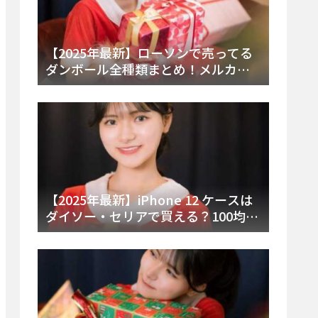
【2025年最新】ローソンで売ってる
ダンボール全種類まとめ！メルカリ
便・ゆうパック対応サイズと価格を
徹底解説
【2025年最新】iPhone 12 ケースは
ダイソー・セリアで買える？100均の
在庫状況と失敗しない選び方を徹底
解説！