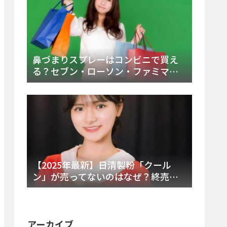
鼻づまりスプレーはコンビニで買え
る？セブン・ローソン・ファミマの
販売時間と主要製品を徹底解説
【2025年最新】日清製粉「クール
ン」が売ってないのはなぜ？終売の
真相とレアチーズケーキ代替品・再
販可能性を徹底解説！
アーカイブ