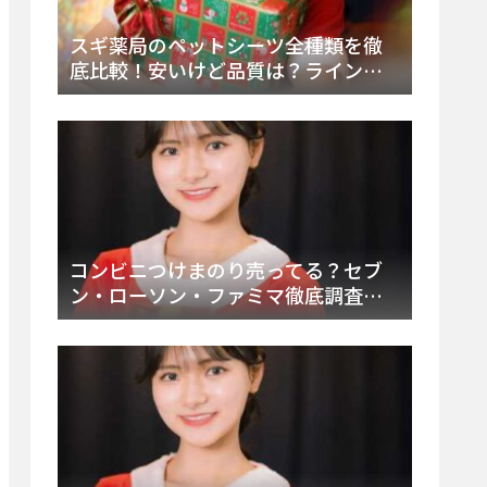
スギ薬局のペットシーツ全種類を徹
底比較！安いけど品質は？ラインナ
ップと販売店（Amazon・楽天含む）
をチェック
コンビニつけまのり売ってる？セブ
ン・ローソン・ファミマ徹底調査！
ドンキや薬局、Amazon楽天で買う方
法まとめ