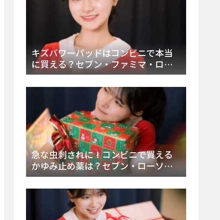
キズパワーパッドはコンビニで本当
に買える？セブン・ファミマ・ロー
ソン徹底調査＆値段と種類別販売場
所まとめ
急な虫刺されに！コンビニで買える
かゆみ止め薬は？セブン・ローソ
ン・ファミマの販売状況と定番商品
まとめ