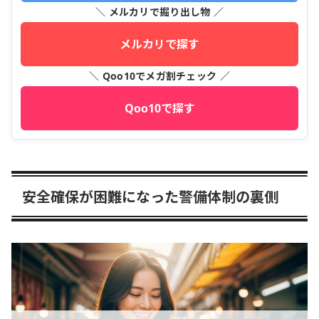
＼ メルカリで掘り出し物 ／
メルカリで探す
＼ Qoo10でメガ割チェック ／
Qoo10で探す
安全確保が困難になった警備体制の裏側