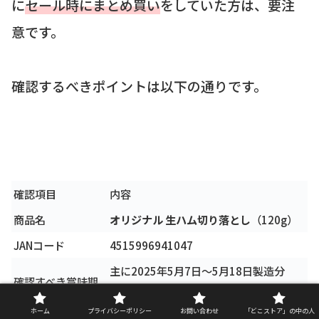
に
セール時にまとめ買い
をしていた方は、要注
意です。
確認するべきポイントは以下の通りです。
確認項目
内容
商品名
オリジナル 生ハム切り落とし
（120g）
JANコード
4515996941047
主に2025年5月7日～5月18日製造分
確認すべき賞味期
（ただし、不安な場合はすべて破棄推
限
奨）
ホーム
プライバシーポリシー
お問い合わせ
「どこストア」の中の人