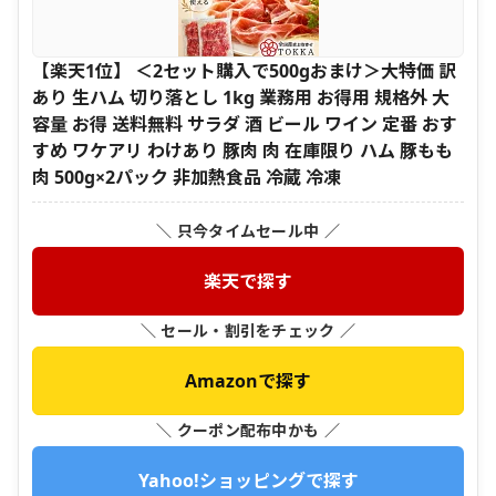
【楽天1位】 ＜2セット購入で500gおまけ＞大特価 訳
あり 生ハム 切り落とし 1kg 業務用 お得用 規格外 大
容量 お得 送料無料 サラダ 酒 ビール ワイン 定番 おす
すめ ワケアリ わけあり 豚肉 肉 在庫限り ハム 豚もも
肉 500g×2パック 非加熱食品 冷蔵 冷凍
＼ 只今タイムセール中 ／
楽天で探す
＼ セール・割引をチェック ／
Amazonで探す
＼ クーポン配布中かも ／
Yahoo!ショッピングで探す