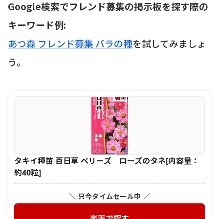
Google検索でフレンド募集の掲示板を探す際の
キーワード例:
あつ森 フレンド募集 バラの種
を試してみましょ
う。
タキイ種苗 百日草 ベリーズ ローズのタネ[内容量：
約40粒]
＼ 只今タイムセール中 ／
楽天で探す