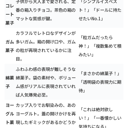
子供から大人まで愛される、定
「シンプルイズベス
コレ
番の箱入りチョコ。茶色の箱の
ト！」「ドールに持た
ート
マットな質感が鍵。
せたいNo.1」
菓子
カラフルでレトロなデザインが
「粒ガムだったら
ガム
多いガム。箱の開け口や、ガム
神！」「複数集めて積
菓子
の粒が再現されているかに注
みたい」
目。
ふわふわ感の表現が難しそうな
「まさかの綿菓子！」
綿菓
綿菓子。袋の素材や、ボリュー
「透明袋の表現力に期
子
ム感がリアルに表現されていれ
待」
ば人気爆発必至。
ヨー
カップ入りでお馴染みの、あの
「これは絶対欲し
グル
ヨーグルト。蓋の開けかけを再
い！」「一番懐かしい
ト菓
現したギミックがあるかどうか
気持ちになる」