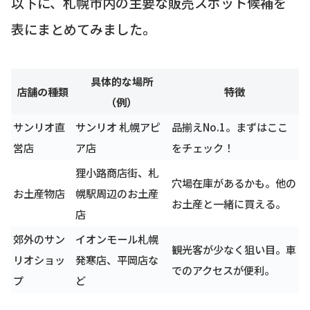
以下に、札幌市内の主要な販売スポット候補を
表にまとめてみました。
具体的な場所
店舗の種類
特徴
（例）
サンリオ直
サンリオ 札幌アピ
品揃えNo.1。まずはここ
営店
ア店
をチェック！
狸小路商店街、札
穴場在庫があるかも。他の
お土産物店
幌駅周辺のお土産
お土産と一緒に買える。
店
郊外のサン
イオンモール札幌
観光客が少なく狙い目。車
リオショッ
発寒店、平岡店な
でのアクセスが便利。
プ
ど