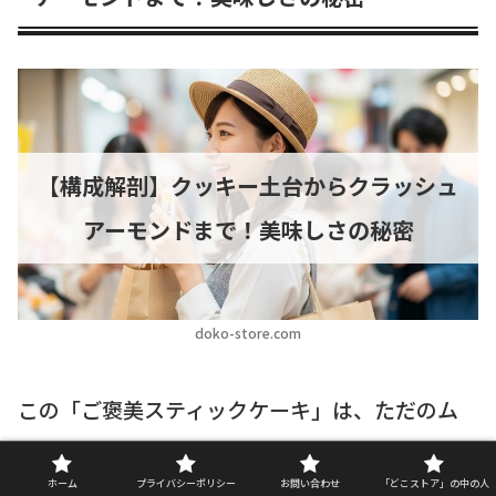
【構成解剖】クッキー土台からクラッシュ
アーモンドまで！美味しさの秘密
doko-store.com
この「ご褒美スティックケーキ」は、ただのム
ースケーキではありません。その構造は非常に緻
ホーム
プライバシーポリシー
お問い合わせ
「どこストア」の中の人
密に計算されており、
パティスリーのケーキにも