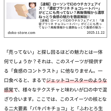
【速報】ローソンで幻のウチカフェアイ
ス！「濃密プラリネ チョコレートバー」
がどこにも売ってない？再販情報から濃厚
ねっとり食感の魅力を徹底解剖！
【速報】ローソンで幻のウチカフェアイス！「濃
密プラリネ チョコレートバー」がどこにも売っ
てない？再販情報から濃厚ねっとり食感の魅力を
徹底解剖！こんにちは！トレンドを追いかける食
2025.11.22
doko-store.com
レポライターのどこストアです！最近SNSで「見
つからない！」「幻...
「売ってない」と探し回るほどの魅力とは一体
何でしょうか？それは、このスイーツが提供す
る「食感のコントラスト」に他なりません。一
口食べると、まるで
ジェットコースターのような
感覚
で、様々なテクスチャと味わいが口の中で混
ざり合います。ここでは、このスイーツの核とな
る二大要素「パキパキチョコ」と「ふわとろ生