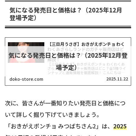
気になる発売日と価格は？（2025年12月
登場予定）
【三日月うさぎ】おきがえポンチョ わく
わくあざらしランドのガチャ販売店はど
気になる発売日と価格は？（2025年12月登
こ？全5種ラインナップと通販情報を徹底
解説！
【三日月うさぎ】おきがえポンチョ わくわくあ
場予定）
ざらしランドのガチャ販売店はどこ？全5種ライ
ンナップと通販情報を徹底解説！ こんにちは、
どこストアです！突然ですが、ぬい活ファンの皆
2025.11.22
doko-store.com
さん、2025年12月発売予定のあの超話題のガチ
ャガチャはもうチ...
次に、皆さんが一番知りたい発売日と価格につ
いて詳しく掘り下げていきましょう。
「おきがえポンチョ みつばちさん2」は、
2025