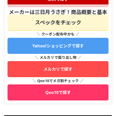
＼ セール・割引をチェック ／
メーカーは三日月うさぎ！商品概要と基本
スペックをチェック
Amazonで探す
＼ クーポン配布中かも ／
Yahoo!ショッピングで探す
＼ メルカリで掘り出し物 ／
メルカリで探す
＼ Qoo10でメガ割チェック ／
Qoo10で探す