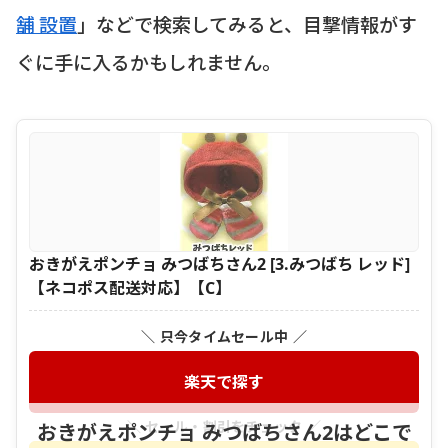
舗 設置
」などで検索してみると、目撃情報がす
ぐに手に入るかもしれません。
おきがえポンチョ みつばちさん2 [3.みつばち レッド]
【ネコポス配送対応】【C】
＼ 只今タイムセール中 ／
楽天で探す
＼ セール・割引をチェック ／
おきがえポンチョ みつばちさん2はどこで