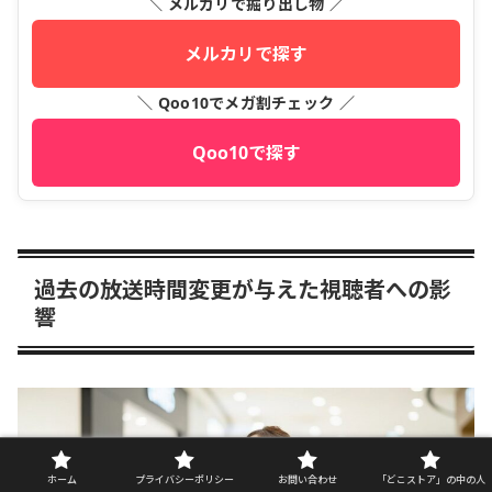
＼ メルカリで掘り出し物 ／
メルカリで探す
＼ Qoo10でメガ割チェック ／
Qoo10で探す
過去の放送時間変更が与えた視聴者への影
響
ホーム
プライバシーポリシー
お問い合わせ
「どこストア」の中の人