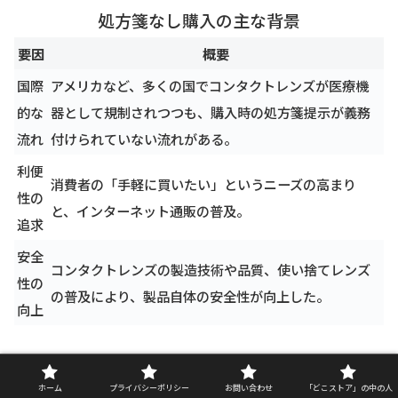
処方箋なし購入の主な背景
要因
概要
国際
アメリカなど、多くの国でコンタクトレンズが医療機
的な
器として規制されつつも、購入時の処方箋提示が義務
流れ
付けられていない流れがある。
利便
消費者の「手軽に買いたい」というニーズの高まり
性の
と、インターネット通販の普及。
追求
安全
コンタクトレンズの製造技術や品質、使い捨てレンズ
性の
の普及により、製品自体の安全性が向上した。
向上
ただし、ここで重要なのは、「処方箋なしで買
ホーム
プライバシーポリシー
お問い合わせ
「どこストア」の中の人