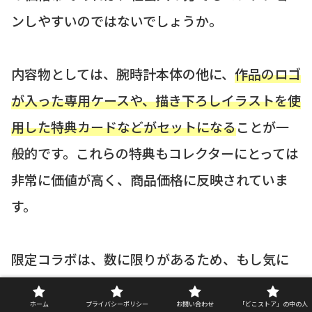
ンしやすいのではないでしょうか。
内容物としては、腕時計本体の他に、
作品のロゴ
が入った専用ケースや、描き下ろしイラストを使
用した特典カードなどがセットになる
ことが一
般的です。これらの特典もコレクターにとっては
非常に価値が高く、商品価格に反映されていま
す。
限定コラボは、数に限りがあるため、もし気に
なる作品とローソンがコラボしている情報を見
ホーム
プライバシーポリシー
お問い合わせ
「どこストア」の中の人
つけたら、すぐに予約の手続きをチェックする