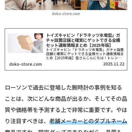
doko-store.com
トイズキャビン「ドラネッツ氷竜型」ガ
チャ設置店舗と確実にゲットできる全種
セット通販情報まとめ【2025年版】
トイズキャビン「ドラネッツ氷竜型」ガチャ設置
店舗と確実にゲットできる全種セット通販情報ま
とめ【2025年版】皆さんこんにちは！トレンド
を探求する筆者「どこストア」です！今回ご紹介
2025.11.22
doko-store.com
するのは、カプセルトイ業界で今、最も注目を集
めていると言っても...
ローソンで過去に登場した腕時計の事例を知る
ことは、次にどんな商品が出るか、そしてその品
質や価格帯を予測する上で非常に重要です。やは
り注目すべきは、
老舗メーカーとのダブルネーム
商品
ですね。限定グッズでありながら、品質も