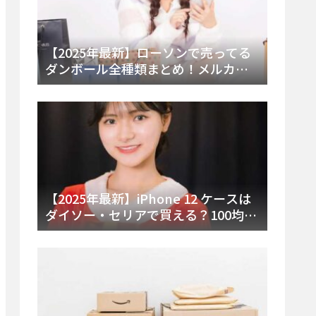
【2025年最新】ローソンで売ってる
ダンボール全種類まとめ！メルカリ
便・ゆうパック対応サイズと価格を
徹底解説
【2025年最新】iPhone 12 ケースは
ダイソー・セリアで買える？100均の
在庫状況と失敗しない選び方を徹底
解説！