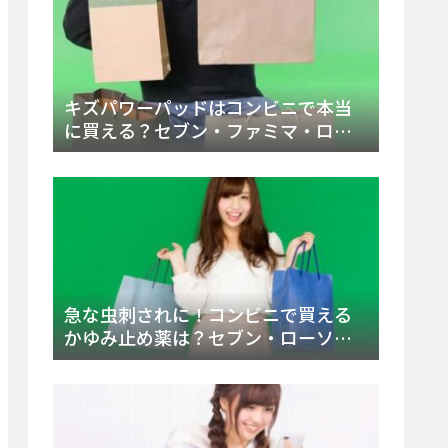
キズパワーパッドはコンビニで本当
に買える？セブン・ファミマ・ロー
ソン徹底調査＆値段と種類別販売場
所まとめ
急な虫刺されに！コンビニで買える
かゆみ止め薬は？セブン・ローソ
ン・ファミマの販売状況と定番商品
まとめ