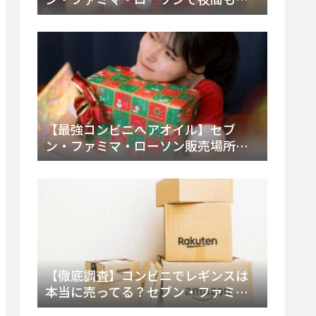
える市販薬の種類と販売店の探し方
【2025年最新】
【最強コンビニヘアオイル】セブ
ン・ファミマ・ローソン販売場所
は？今すぐ買えるおすすめ市販品を
徹底調査！
【徹底調査】コンビニでレギンスは
本当に売ってる？セブン・ファミ
マ・ローソンの取扱店舗とメーカ