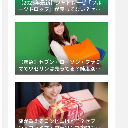
【2025年最新】シャトレーゼ「フル
ーツドロップ」が売ってない？セブ
ンでの販売終了理由と代替アイスを
徹底解説！
【緊急】セブン・ローソン・ファミ
マでワセリンは売ってる？純度別お
すすめ品と販売場所を徹底まとめ
薬が買えるコンビニはどこ？セブ
ン・ファミマ・ローソンで夜間も買