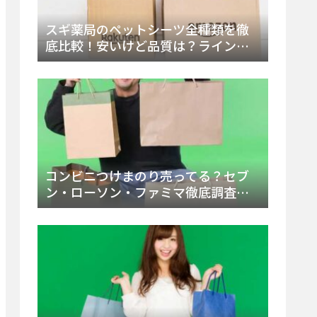
スギ薬局のペットシーツ全種類を徹
底比較！安いけど品質は？ラインナ
ップと販売店（Amazon・楽天含む）
をチェック
コンビニつけまのり売ってる？セブ
ン・ローソン・ファミマ徹底調査！
ドンキや薬局、Amazon楽天で買う方
法まとめ