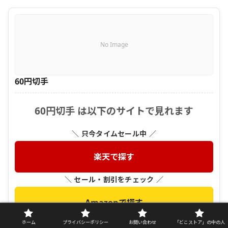
No Image
60円切手
60円切手 は以下のサイトで見れます
＼ 只今タイムセール中 ／
楽天で探す
＼ セール・割引をチェック ／
Amazonで探す
ホーム
プライバシーポリシー
お問い合わせ
「どこストア」の中の人
＼ クーポン配布中かも ／