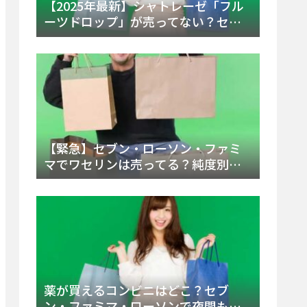
【2025年最新】シャトレーゼ「フル
ーツドロップ」が売ってない？セブ
ンでの販売終了理由と代替アイスを
徹底解説！
【緊急】セブン・ローソン・ファミ
マでワセリンは売ってる？純度別お
すすめ品と販売場所を徹底まとめ
薬が買えるコンビニはどこ？セブ
ン・ファミマ・ローソンで夜間も買