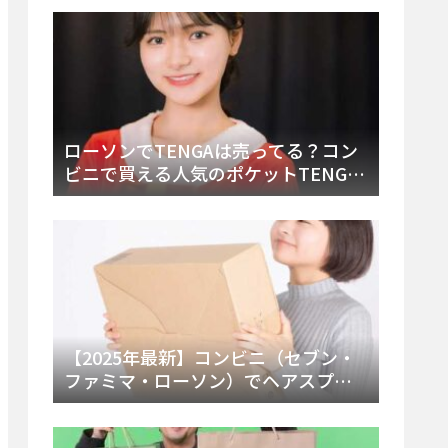
ー・内容物を詳しく調べてみた！
ローソンでTENGAは売ってる？コン
ビニで買える人気のポケットTENGA
とエッグの取り扱い店舗と陳列場所
を徹底解説！
【2025年最新】コンビニ（セブン・
ファミマ・ローソン）でヘアスプレ
ーは売ってる？販売場所と買える種
類・値段を徹底調査！