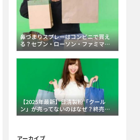
鼻づまりスプレーはコンビニで買え
る？セブン・ローソン・ファミマの
販売時間と主要製品を徹底解説
【2025年最新】日清製粉「クール
ン」が売ってないのはなぜ？終売の
真相とレアチーズケーキ代替品・再
販可能性を徹底解説！
アーカイブ