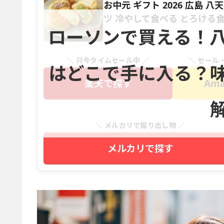
お中元 ギフト 2026 広島 
ツ 冷やして食べる とろける食
ローソンで買える！
＼ 只今タイムセール中 ／
＼ セール
はどこで手に入る？
楽天で探す
Am
＼ メルカリで掘り出し物 ／
メルカリで探す