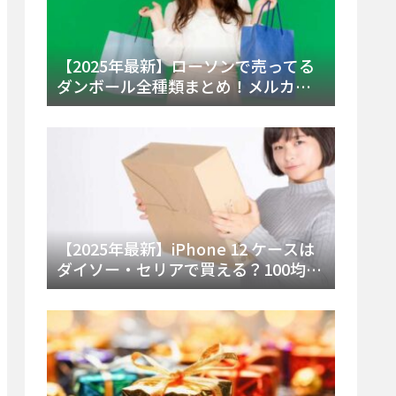
【2025年最新】ローソンで売ってる
ダンボール全種類まとめ！メルカリ
便・ゆうパック対応サイズと価格を
徹底解説
【2025年最新】iPhone 12 ケースは
ダイソー・セリアで買える？100均の
在庫状況と失敗しない選び方を徹底
解説！