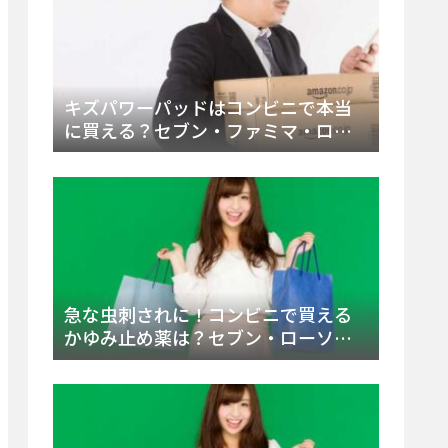
キズパワーパッドはコンビニで本当
に買える？セブン・ファミマ・ロー
ソン徹底調査＆値段と種類別販売場
所まとめ
急な虫刺されに！コンビニで買える
かゆみ止め薬は？セブン・ローソ
ン・ファミマの販売状況と定番商品
まとめ