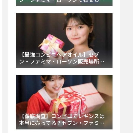
える市販薬の種類と販売店の探し方
【2025年最新】
【最強コンビニヘアオイル】セブ
ン・ファミマ・ローソン販売場所
は？今すぐ買えるおすすめ市販品を
徹底調査！
【徹底調査】コンビニでレギンスは
本当に売ってる？セブン・ファミ
マ・ローソンの取扱店舗とメーカ