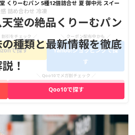
八天堂 くりーむパン 5種12個詰合せ 夏 御中元 スイー
感 詰め合わせ 冷凍
八天堂の絶品くりーむパン
・割引をチェック ／
＼ クーポン配布中かも ／
味の種類と最新情報を徹底
azonで探す
Yahoo!ショッピングで探
す
解説！
＼ Qoo10でメガ割チェック ／
Qoo10で探す