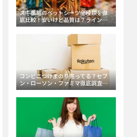
スギ薬局のペットシーツ全種類を徹
底比較！安いけど品質は？ラインナ
ップと販売店（Amazon・楽天含む）
をチェック
コンビニつけまのり売ってる？セブ
ン・ローソン・ファミマ徹底調査！
ドンキや薬局、Amazon楽天で買う方
法まとめ