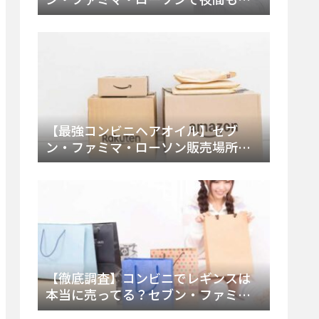
える市販薬の種類と販売店の探し方
【2025年最新】
【最強コンビニヘアオイル】セブ
ン・ファミマ・ローソン販売場所
は？今すぐ買えるおすすめ市販品を
徹底調査！
【徹底調査】コンビニでレギンスは
本当に売ってる？セブン・ファミ
マ・ローソンの取扱店舗とメーカ