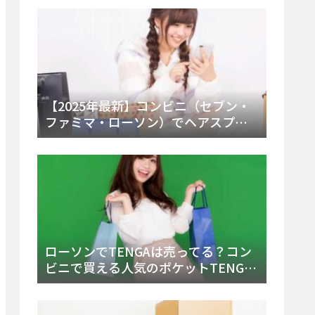
ー・内容物を詳しく調べてみた！
【2025年最新】コンビニ（セブン・
ファミマ・ローソン）でヘアスプレ
ーは売ってる？販売場所と買える種
類・値段を徹底調査！
ローソンでTENGAは売ってる？コン
ビニで買える人気のポケットTENGA
とエッグの取り扱い店舗と陳列場所
を徹底解説！