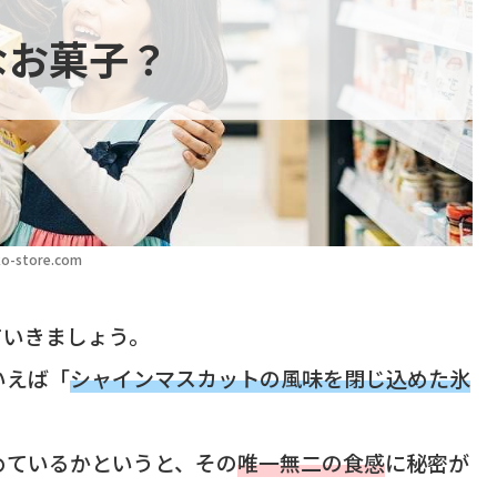
なお菓子？
o-store.com
ていきましょう。
いえば「
シャインマスカットの風味を閉じ込めた氷
めているかというと、その
唯一無二の食感
に秘密が