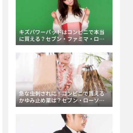
キズパワーパッドはコンビニで本当
に買える？セブン・ファミマ・ロー
ソン徹底調査＆値段と種類別販売場
所まとめ
急な虫刺されに！コンビニで買える
かゆみ止め薬は？セブン・ローソ
ン・ファミマの販売状況と定番商品
まとめ