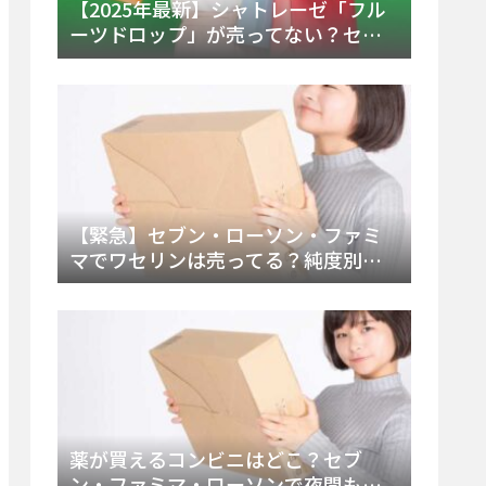
【2025年最新】シャトレーゼ「フル
ーツドロップ」が売ってない？セブ
ンでの販売終了理由と代替アイスを
徹底解説！
【緊急】セブン・ローソン・ファミ
マでワセリンは売ってる？純度別お
すすめ品と販売場所を徹底まとめ
薬が買えるコンビニはどこ？セブ
ン・ファミマ・ローソンで夜間も買