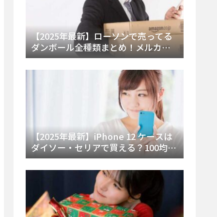
【2025年最新】ローソンで売ってる
ダンボール全種類まとめ！メルカリ
便・ゆうパック対応サイズと価格を
徹底解説
【2025年最新】iPhone 12 ケースは
ダイソー・セリアで買える？100均の
在庫状況と失敗しない選び方を徹底
解説！