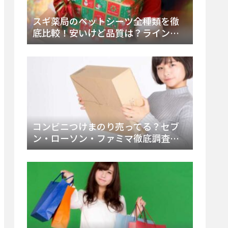
スギ薬局のペットシーツ全種類を徹
底比較！安いけど品質は？ラインナ
ップと販売店（Amazon・楽天含む）
をチェック
コンビニつけまのり売ってる？セブ
ン・ローソン・ファミマ徹底調査！
ドンキや薬局、Amazon楽天で買う方
法まとめ