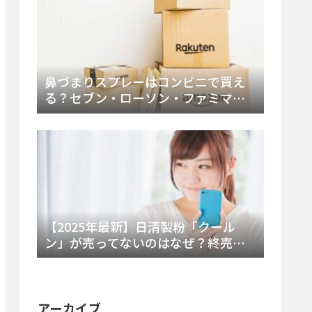
鼻づまりスプレーはコンビニで買え
る？セブン・ローソン・ファミマの
販売時間と主要製品を徹底解説
【2025年最新】日清製粉「クール
ン」が売ってないのはなぜ？終売の
真相とレアチーズケーキ代替品・再
販可能性を徹底解説！
アーカイブ