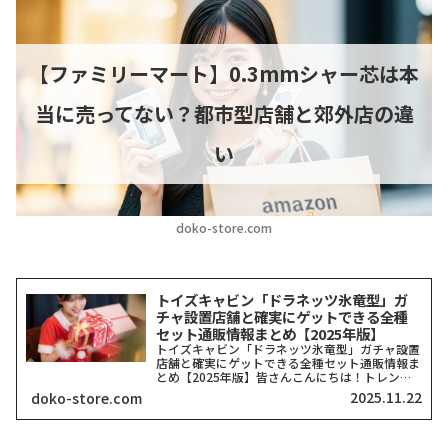
【ファミリーマート】0.3mmシャー芯は本
当に売ってない？都市型店舗と郊外店の違
い
doko-store.com
トイズキャビン「ドラネッツ氷竜型」ガ
チャ設置店舗と確実にゲットできる全種
セット通販情報まとめ【2025年版】
トイズキャビン「ドラネッツ氷竜型」ガチャ設置
店舗と確実にゲットできる全種セット通販情報ま
とめ【2025年版】皆さんこんにちは！トレンド
を探求する筆者「どこストア」です！今回ご紹介
2025.11.22
doko-store.com
するのは、カプセルトイ業界で今、最も注目を集
めていると言っても...