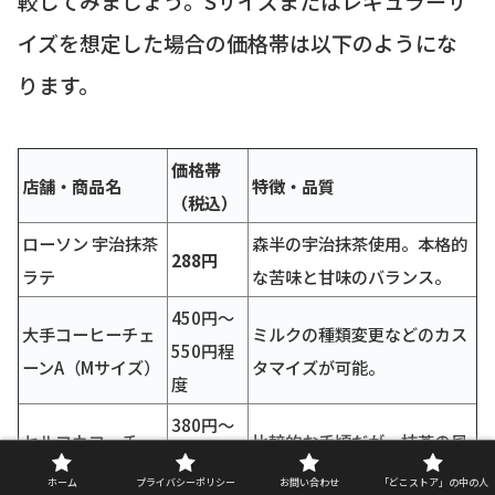
較してみましょう。Sサイズまたはレギュラーサ
イズを想定した場合の価格帯は以下のようにな
ります。
価格帯
店舗・商品名
特徴・品質
（税込）
ローソン 宇治抹茶
森半の宇治抹茶使用。本格的
288円
ラテ
な苦味と甘味のバランス。
450円～
大手コーヒーチェ
ミルクの種類変更などのカス
550円程
ーンA（Mサイズ）
タマイズが可能。
度
380円～
セルフカフェチェ
比較的お手頃だが、抹茶の風
420円程
ーンB（Rサイズ）
味はライトな傾向。
ホーム
プライバシーポリシー
お問い合わせ
「どこストア」の中の人
度