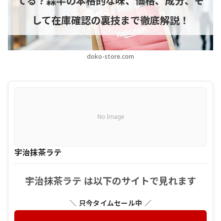
てる？森半の本格的な味、価格、成分、そ
して在庫確認の裏技まで徹底解説！
doko-store.com
No Image
宇治抹茶ラテ
宇治抹茶ラテ は以下のサイトで見れます
＼ 只今タイムセール中 ／